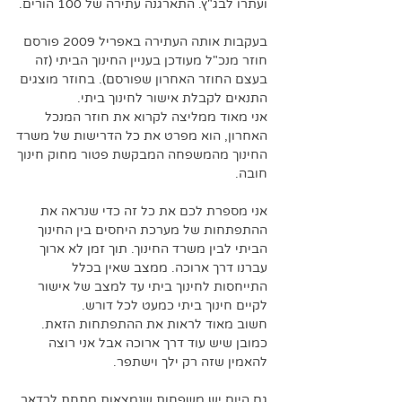
ועתרו לבג"ץ. התארגנה עתירה של 100 הורים. 
בעקבות אותה העתירה באפריל 2009 פורסם 
חוזר מנכ"ל מעודכן בעניין החינוך הביתי (זה 
בעצם החוזר האחרון שפורסם). בחוזר מוצגים 
התנאים לקבלת אישור לחינוך ביתי.
אני מאוד ממליצה לקרוא את חוזר המנכל 
האחרון, הוא מפרט את כל הדרישות של משרד 
החינוך מהמשפחה המבקשת פטור מחוק חינוך 
חובה. 
אני מספרת לכם את כל זה כדי שנראה את 
ההתפתחות של מערכת היחסים בין החינוך 
הביתי לבין משרד החינוך. תוך זמן לא ארוך 
עברנו דרך ארוכה. ממצב שאין בכלל 
התייחסות לחינוך ביתי עד למצב של אישור 
לקיים חינוך ביתי כמעט לכל דורש. 
חשוב מאוד לראות את ההתפתחות הזאת. 
כמובן שיש עוד דרך ארוכה אבל אני רוצה 
להאמין שזה רק ילך וישתפר. 
גם היום יש משפחות שנמצאות מתחת לרדאר 