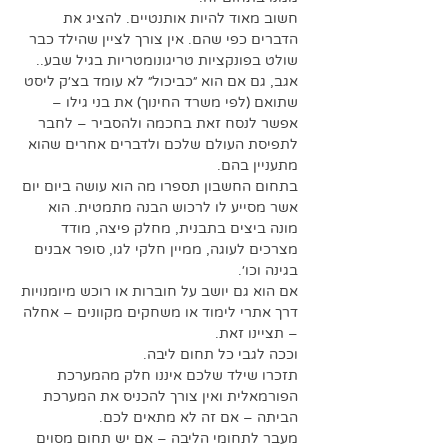
חשוב מאוד להיות אותנטיים. להציג את 
הדברים כפי שהם. אין צורך לציין שהילד כבר 
שולט בפונקציות טריגונומטריות בגיל שבע.. 
אגב, גם אם הוא ״כביכול״ לא עומד בצ׳ק ליסט 
שתואם (לפי משרד החינוך) את בני גילו – 
אפשר לנסח זאת בחכמה ולהסביר – לחבר 
לתפיסת העולם שלכם ולדברים אחרים שהוא 
מתעניין בהם.
בתחום החשבון תספרו מה הוא עושה ביום יום 
אשר מסייע לו לרכוש הבנה מתמטית. הוא 
מונה ביצים בתבנית, מחלק פיצה, מודד 
מצרכים לעוגה, ממיין חלקי לגו, סופר אבנים 
בגינה וכו׳. 
אם הוא גם יושב על חוברות או רוכש מיומנויות 
דרך אתרי לימוד או משחקים מקוונים – אחלה 
– תציינו זאת.
וככה לגבי כל תחום ליבה.
תזכרו שילד שלכם איננו חלק מהמערכת 
הפורמאלית ואין צורך להכניס את המערכת 
הביתה – אם זה לא מתאים לכם. 
מעבר לתחומי הליבה – אם יש תחום מסוים 