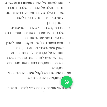
תנסו לשמור על 
אוירה משוחררת וטבעית.
תדברו מהלב על הבחירה שלכם, תזכרו 
שטובת הילד שלכם חשובה, במעמד הזה, 
 לשני הצדדים ויחד עם זאת להפגין 
ביטחון בדרך. 
הם במקדש הביתי שלכם, בטריטוריה 
שלכם, תהיו מארחים טובים, מנומסים גם 
אם הצד השני יאתגר אתכם. 
ממש חשוב גם להגיד שקשה מאוד להבין 
באופן אינטגרטיבי מה זה חינוך ביתי. 
תסתכלו על הקרובים לכם ותזהו כמה 
קשה לאחרים לתפוס את  הבחירה שלכם. 
היא עדיין ממוקמת רחוק מאוד מהנורמה 
המקובלת. 
מטרת המפגש היא לקבל אישור לחינוך ביתי 
ולזכות בשקט עד לביקור הבא.
וכמו שאני אומרת לנשים לפני לידה – תחשבי 
טוב אם נוכחותו של בן הזוג היא הכרחית 
בסיטואציה. אל תכעסו עלי. תסמכו על הניסיון 
שלי בעניין הזה. נכון שבהרבה מקרים, אולי 