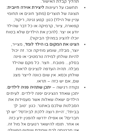
תהליך קבלת האישור. 
 תחשבו על רעיונות 
ליצירת אוירה חיובית
: 
תצוגה של תוצרים (מתוך חוגים או תחומי 
עניין של הילד) כגון: קטע נגינה, ריקוד, 
קפוארה, ציור, קרמיקה או כל דבר שהילד 
יודע או יצר. (להכין את הילדים שלא בטוח 
יוכלו להציג במהלך הביקור).
הציגו את המקום בו הילד לומד
, מצייר, 
יוצר, מבלה, שומע מוזיקה וכו׳. זה יכול 
להיות שולחן למידה נורמטיבי או פינה 
בסלון... מטבח.. חצר. כל מקם שהילד 
מבלה. תהיה העדפה לנציגים לראות 
שולחן וכסא. אין שום כוונה לייצר מצג 
שם, אם יש כזה – תראו. 
נקודה רגישה – 
יתכן שתהיה פניה לילדים
. 
יתכן שאחד הנציגים יפנה לילדים. לעיתים 
הילדים ישאלו שאלות אשר מעמידות את 
הסבלנות שלכם באתגר. כגון: ׳טוב לך 
בבית?׳, ׳היית רוצה ללכת לביה״ס?׳ 'יש לך 
חברים?' או אפילו ידרשו להפגין ידע כזה 
או אחר. תנסו להישאר רגועים אל מול זה. 
אני מבטיחה לכם שמידת שיתוף הפעולה 