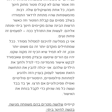
וזה אומר שהם לא קיבלו פטור מחוק חינוך 
חובה, כל אחת מהשיקולים שלה. רבות 
מהמשפחות שהיו מתחת לרדאר התמודדו 
בשלב מסוים עם קבלת הפטור וזה כאשר 
הרשות הבינה שהם מקיימים חינוך ביתי ופנתה 
אליהם. לעשות את התהליך ככה – לפעמים זה 
פחות נעים.
אני כן ממליצה להיכנס למסלול מסודר. ככל 
שמתחילים מוקדם יותר זה גם פשוט יותר 
ונכון, זה לא תמיד שיא הכיף זה מקנה שקט. 
יהיו גם הורים שיטענו ובצדק מסוים שאבסורד 
לבקש אישור מהמדינה כדי לגדל ולחנך את 
הילדים שלהם. אני יכולה להבין את התחושה 
הזאת ואפשר לעסוק בעניין הזה ולהגיע 
למחוזות פילוסופיים, היסטוריים פוליטיים 
ואפילו פסיכולוגיים אם תרצו. אך בד בבד 
נעשה כל מה שניתן כדי לקבל בנחת את 
האישור.
קיימים 
שלושה מקרים בהם משפחה מגישה 
בקשה לחינוך ביתי: