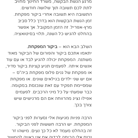
מרגע הגשת הבקשה, משרד החינוך מחויב 
לתת לכם תשובה תוך שלושה חודשים. 
התשובה היא תשובה אחרי ביקור מפקחת. 
זמן הגשת הבקשות הוא בדרך כלל סביב 
מרץ-אפריל. זה הזמן המקובל. אך אפשר 
בהחלט להגיש כל השנה, תלוי בסיטואציה. 
השלב הבא הוא – 
ביקור המפקחת.
יתאמו אתכם ביקור והפורום של הביקור מאוד 
משתנה. המפקחת יכולה להגיע לבד או עם עוד 
אנשים איתה. לפעמים תגיע קצינת ביקור סדיר, 
או מפקחת של גנים פלוס מפקחת ביה"ס – 
אם יש שני ילדים בגילאים שונים. או מפקחת 
שמסיימת תפקיד עם זאת שנכנסת במקומה. 
כבר שמעתי על כל מיני הרכבים. לפעמים 
אפילו נציג מהרווחה אם הם מרגישים שיש 
צורך בכך.
הרבה פניות מגיעות אלי נסערות לפני ביקור 
המפקחת. יש הרבה חששות לפני הביקור. 
זה בהחלט מעמד לא כל כך נעים. מישהו זר 
נכנס אלי הביתה לבדוק אם אני ראויה להמשיך 