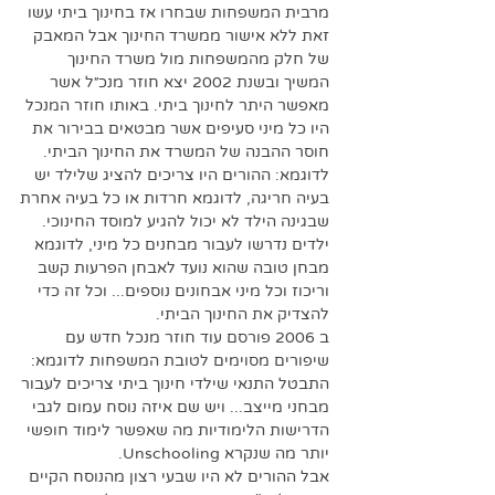
מרבית המשפחות שבחרו אז בחינוך ביתי עשו 
זאת ללא אישור ממשרד החינוך אבל המאבק 
של חלק מהמשפחות מול משרד החינוך 
המשיך ובשנת 2002 יצא חוזר מנכ״ל אשר 
מאפשר היתר לחינוך ביתי. באותו חוזר המנכל 
היו כל מיני סעיפים אשר מבטאים בבירור את 
חוסר ההבנה של המשרד את החינוך הביתי. 
לדוגמא: ההורים היו צריכים להציג שלילד יש 
בעיה חריגה, לדוגמא חרדות או כל בעיה אחרת 
שבגינה הילד לא יכול להגיע למוסד החינוכי. 
ילדים נדרשו לעבור מבחנים כל מיני, לדוגמא 
מבחן טובה שהוא נועד לאבחן הפרעות קשב 
וריכוז וכל מיני אבחונים נוספים... וכל זה כדי 
להצדיק את החינוך הביתי.
ב 2006 פורסם עוד חוזר מנכל חדש עם 
שיפורים מסוימים לטובת המשפחות לדוגמא: 
התבטל התנאי שילדי חינוך ביתי צריכים לעבור 
מבחני מייצב... ויש שם איזה נוסח עמום לגבי 
הדרישות הלימודיות מה שאפשר לימוד חופשי 
יותר מה שנקרא Unschooling.
אבל ההורים לא היו שבעי רצון מהנוסח הקיים 