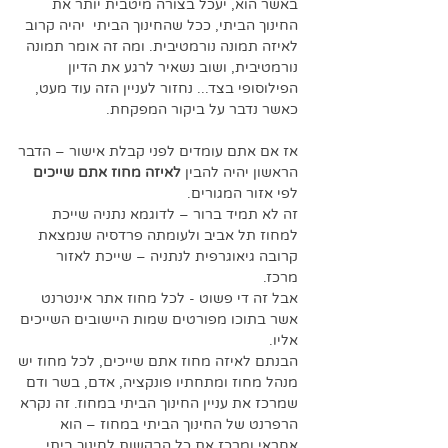
באשר הוא, יעכל בצורה מיטבית יותר את 
החינוך הביתי, ככל שהחינוך הביתי  יהיה קרוב 
לאיזה תמונה נורמטיבית. ומה זה אומר תמונה 
נורמטיבית, ושוב נשאיר לרגע את הדיון 
הפילוסופי בצד... נחזור לעניין הזה עוד מעט, 
כאשר נדבר על ביקור המפקחת. 
אז אם אתם עומדים לפני קבלת אישור – הדבר 
הראשון יהיה להבין 
לאיזה מחוז אתם שייכים
לפי אזור המגורים. 
זה לא תמיד ברור – לדוגמא נתניה שייכת 
למחוז תל אביב ולעומתה פרדסיה שנמצאת 
קרובה גיאוגרפית לנתניה – שייכת לאזור 
מרכז. 
אבל זה די פשוט - לכל מחוז אתר אינטרנט 
אשר בתוכו מפורטים שמות היישובים השייכים 
אליו.
הבנתם לאיזה מחוז אתם שייכים, לכל מחוז יש 
מנהל מחוז ומתחתיו פונקציה, אדם, בשר ודם 
שמרכז את עניין החינוך הביתי במחוז. זה נקרא 
הרפרנט של החינוך הביתי במחוז – הוא 
אחראי ומרכז את כל הבקשות לחינוך ביתי. 