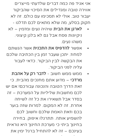
אני אגיד פה כמה דברים שלדעתי מייצרים 
אווירה טובה ומגדילים את הסיכוי שהביקור 
יעבור טוב. אולי לא תסכימו עם כולם. זה לא 
חקוק בסלע, מה שלא מתאים לכם תדלגו - 
לארגן את הבית
 שיהיה נעים ומזמין – לא 
ניקיונות פסח אבל גם לא בלגן קיצוני. 
משהו נעים. 
אפשר 
להדפיס את התכנית
 אשר הגשתם 
למחוז. יתכן שעבר זמן בין הכתיבה שלכם 
את הבקשה לבין הביקור. כדאי לעבור 
עליה לפני הביקור. 
ממש ממש חשוב - 
לדבר רק על אהבת 
מרדכי
 – מדוע אתם מחנכים מהבית. כי 
זאת הדרך הטובה והנכונה עבורכם! אם יש 
לכם מחשבות שליליות על המערכת – זה 
בסדר אבל תשאירו את כל זה לשיחה 
אחרת. זה לא המקום. למרות שזה בוער 
בכם וזאת האמת שלכם וחשוב לכם 
להשמיע אותה. תתרגלו איפוק. בחירה 
בחינוך ביתי כי מערכת החינוך היא נוראית 
בעינכם – זה לא להתחיל ברגל ימין את 