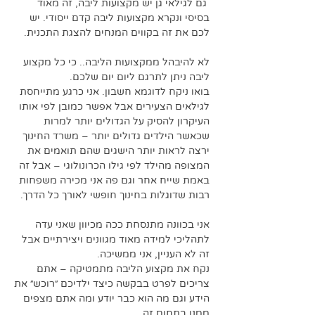
 גם לגילאי גן יש מקצועות ליבה, זה מאוד 
בסיסי ונקרא מקצועות ליבה קדם ייסודי. יש 
לכם את זה בקווים המנחים להצגת התכנית.
לא להיבהל ממקצועות הליבה.. כי כל מקצוע 
ליבה ניתן לתרגם ליום יום שלכם. 
בואו ניקח לדוגמא חשבון. אני כרגע מתייחסת 
לגילאים הצעירים אבל אפשר כמובן לפי אותו 
העיקרון להסיק על הגדולים יותר למרות 
שכאשר הילדים גדולים יותר – משרד החינוך 
ירצה לראות יותר הישגים שהם תואמים את 
המצופה מהילד לפי גילו הכרונולוגי – אבל זה 
באמת שייח אחר וגם פה אני מכירה משפחות 
רבות שדוגלות בחינוך חופשי לאורך כל הדרך.
אני בכוונה מתנסחת ככה מכיוון שאני עדה 
לתהליכי למידה מאוד מגוונים ויצירתיים אבל 
זה לא העניין, אני ממשיכה.
נקח את מקצוע הליבה מתמטיקה – אתם 
צריכים לפרט בבקשה כיצד ילדיכם ״רוכש״ את 
הידע וגם מה הוא כבר יודע ומה אתם מצפים 
ממנו בתחום זה. 