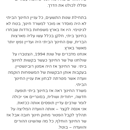
וסללו לכולנו את הדרך. 
בתחילת שנות התשעים, כל עניין החינוך הביתי 
לא היה מוסדר או מוכר למשרד חינוך, בטח לא 
לגיטימי. היו אז בארץ משפחות בודדות שבחרו 
בחינוך ביתי, חלקן בכלל עשו עליה מארצות 
הברית, שם החינוך הביתי היה ועדיין נפוץ יותר 
מאשר בארץ. 
אנחנו מדברים של שנת 1994, הצטברו על 
שולחנו של שר החינוך כעשר בקשות לחינוך 
ביתי. שר החינוך אז היה אמנון רובינשטיין. 
בעקבות אותן הבקשות של המשפחות הוקמה 
וועדה אשר מטרתה לבחון את עניין החינוך 
הביתי.
משרד החינוך ראה אז בחינוך ביתי תופעה 
חדשה, ייחודית ושולית, בסוגריים אני יכולה 
לומר שרבים עדיין תופסים אותה ככזאת. 
אני אנסה לקצר – אותה הוועדה המליצה על 
תהליך לקבל הפטור מחוק חינוך חובה אבל אז 
שר החינוך הוחלף, כל מה שהשיגו ההורים 
והוועדה – בוטל. 