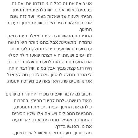
אני רואה את זה בכל מיני הזדמנויות. אם זה 
בכנסים כאשר אני נדרשת להציג את החינוך 
הביתי ולענות על שאלות בעניין ועד לזה שגם 
אני זכיתי לארח פה נציגים שונים מתוך מערכת 
החינוך.  
המפקחת הראשונה שהייתה אצלנו היתה מאוד 
נחמדה ומתעניינת אבל בתמימותה היא הגיעה 
עם מערכת שבועית ריקה מחולקת לעמודות 
לפי ימים ושעות. היא רצתה שאעזור לה למלא 
את המערכת בהתאם למערכת שלנו בבית. זה 
היה רגע קצת מביך אבל בסופו של דבר היתה 
לי הרבה חמלה לניסיון שלה להבין מה לעזאזל 
אנחנו עושים פה. היא יצאה עם מערכת יתומה. 
חשוב גם לזכור שנציגי משרד החינוך הם שונים 
מאוד בגישה שלהם לחינוך הביתי, בהכרות 
שלהם את החינוך הביתי. יש את התומכים, 
המבינים המכילים ויש את אלו שלא מכירים 
והמסויגים ואפילו מתנגדים. אתם לא יודעים 
את מי תפגשו בדרך.
מה שנכון כמעט תמיד הוא שכל איש חינוך, 