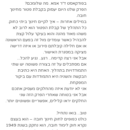
בפודקאסט ד״ר אמא. מה שלומכם?
הפרק שלנו היום יעסוק בקבלת פטור מחינוך 
חובה.
במילים אחרות – איך לקיים חינוך ביתי כחוק. 
כל התהליך של קבלת הפטור הוא לרוב לא 
משהו מאוד מהנה והוא בעיקר עלול קצת 
להבהיל כאשר עומדים מול זה בפעם הראשונה 
או אם חלילה קיבלתם סירוב או איזה דרישה 
מציקה במסגרת האישור.
אבל אני רצה קדימה.. רגע.. נגיע להכל... 
אם מסתכלים על זה בצורה פשוטה יש שתי 
התמודדויות בתהליך. האחת היא כתיבת 
הבקשה והשניה היא התמודדות עם ביקור 
המפקחת. 
אני לא יודעת איזה מהחלקים מעסיק אתכם 
אבל אני בטוחה שאחרי הפרק הזה שני 
החלקים יראו קלילים, אפשריים ופשוטים יותר.
טוב.. בואו נתחיל.
כולנו כפופים לחוק חינוך חובה – הוא בעצם 
נקרא חוק לימוד חובה, הוא נחקק בשנת 1949 