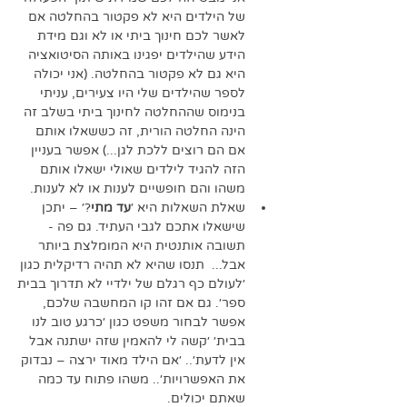
של הילדים היא לא פקטור בהחלטה אם 
לאשר לכם חינוך ביתי או לא וגם מידת 
הידע שהילדים יפגינו באותה הסיטואציה 
היא גם לא פקטור בהחלטה. (אני יכולה 
לספר שהילדים שלי היו צעירים, עניתי 
בנימוס שההחלטה לחינוך ביתי בשלב זה 
הינה החלטה הורית, זה כששאלו אותם 
אם הם רוצים ללכת לגן...) אפשר בעניין 
הזה להגיד לילדים שאולי ישאלו אותם 
משהו והם חופשיים לענות או לא לענות. 
שאלת השאלות היא ׳
עד מתי
?׳ – יתכן 
שישאלו אתכם לגבי העתיד. גם פה - 
תשובה אותנטית היא המומלצת ביותר 
אבל...  תנסו שהיא לא תהיה רדיקלית כגון 
׳לעולם כף רגלם של ילדיי לא תדרוך בבית 
ספר׳. גם אם זהו קו המחשבה שלכם, 
אפשר לבחור משפט כגון ׳כרגע טוב לנו 
בבית׳ ׳קשה לי להאמין שזה ישתנה אבל 
אין לדעת׳.. ׳אם הילד מאוד ירצה – נבדוק 
את האפשרויות׳.. משהו פתוח עד כמה 
שאתם יכולים.