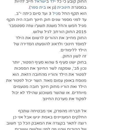
החוק קובע כי כל 
ילד
 ב
ישראל
 חייב להיות 
במסגרת 
חינוכית
 (גן או 
בית ספר
). 
הוא תקף החל מ
גיל
 3 ועד סיום כיתה י"ב. 
עד לפני מספר שנים חוק חינוך חובה היה תקף 
מגיל חמש והחל משנת תשע״ו שזה ספטמבר 
2015 החוק הורחב לגיל שלוש. 
החוק מחייב את ההורים לרשום את הילד 
למוסד חינוכי ולדאוג להופעתו הסדירה של 
הילד ללימודים. 
זה לשון החוק. 
בחוק ישנו סעיף 5 שהוא סעיף הפטור, יותר 
נכון 5ב׳, שמקנה לשר החינוך את הסמכות 
לפטור את הילד והוריו מהחובה הזאת. הוא 
מנוסח באופן עמום מאוד. השר יכול לפטור את 
הילד ואת הוריו מחוק חינוך חובה מטעמים 
מיוחדים. או שהשר משוכנע שהילד לא יכול 
לפקוד את מערכת החינוך.
אל תברחו מהפרק, אני מבטיחה שתכף 
החלקים המעניינים באמת יגיעו אבל אני כן 
רוצה לתאר בקצרה את המאבק הכל כך חשוב 
של ההורים שהיו פה לפני שלושה עשורים 