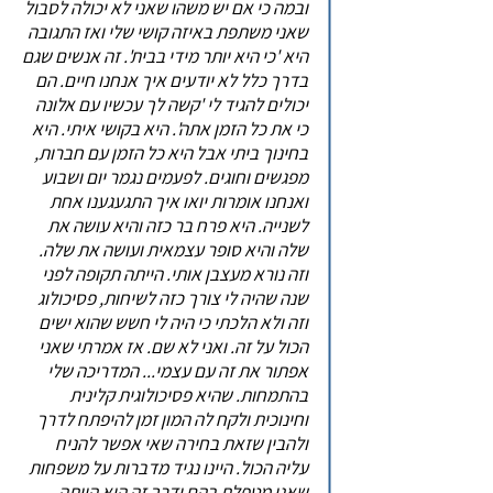
ובמה כי אם יש משהו שאני לא יכולה לסבול
שאני משתפת באיזה קושי שלי ואז התגובה
היא 'כי היא יותר מידי בבית'. זה אנשים שגם
בדרך כלל לא יודעים איך אנחנו חיים. הם
יכולים להגיד לי 'קשה לך עכשיו עם אלונה
כי את כל הזמן אתה'. היא בקושי איתי. היא
בחינוך ביתי אבל היא כל הזמן עם חברות,
מפגשים וחוגים. לפעמים נגמר יום ושבוע
ואנחנו אומרות יואו איך התגעגענו אחת
לשנייה. היא פרח בר כזה והיא עושה את
שלה והיא סופר עצמאית ועושה את שלה.
וזה נורא מעצבן אותי. הייתה תקופה לפני
שנה שהיה לי צורך כזה לשיחות, פסיכולוג
וזה ולא הלכתי כי היה לי חשש שהוא ישים
הכול על זה. ואני לא שם. אז אמרתי שאני
אפתור את זה עם עצמי... המדריכה שלי
בהתמחות. שהיא פסיכולוגית קלינית
וחינוכית ולקח לה המון זמן להיפתח לדרך
ולהבין שזאת בחירה שאי אפשר להניח
עליה הכול. היינו נגיד מדברות על משפחות
שאני מטפלת בהם ודרך זה היא הייתה