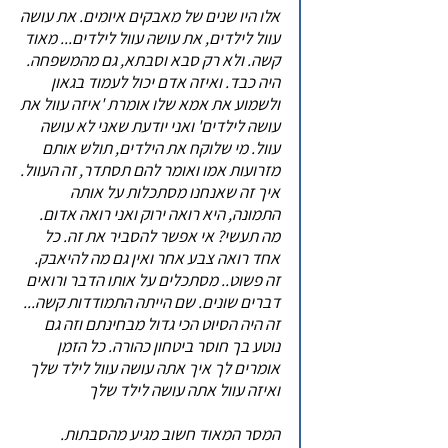
אלו היו שנים של מאבקים איומים. את עושה
עוול לילדים, את עושה עוול לילדים... מאוד
קשה. ולא רק סבא וסבתא, גם מהמשפחה.
היה כבד. ואיזה אדם יכול לעמוד בגאון
ולשמוע את אמא שלו אומרת 'איזה עוול את
עושה לילדים' ואני יודעת שאני לא עושה
עוול. מי שלוקח את הילדים, תולש אותם
מזרועות אמו ואומר להם תסתדר, זה העוול.
איך זה שאנחנו מסתכלות על אותה
התמונה, היא רואה ירוק ואני רואה אדום.
מה תעשי? אי אפשר להסביר את זה. כל
אחד רואה צבע אחר ואין גם מה להיאבק.
זה פשוט.. מסתכלים על אותו הדבר ורואים
דברים שונים. שם הייתה התמודדות קשה...
זה היה הסיוט הכי גדול מבחינתם וזה גם
נוטע בך חוסר ביטחון כהורה. כל הזמן
אומרים לך איך אתה עושה עוול לילד שלך
ואיזה עוול אתה עושה לילד שלך
המסר המאוד חשוב מגיע מהסבתות.