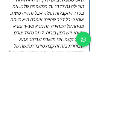
מובילה גם לדבר על המשפחה שלנו. וזה
בסדר ההקבלות האלה אבל זה היה משגע
אותי כי כל דבר שהייתי אומרת היא הייתה
מניחה על הבחירה. זה נורא מעייף ונורא
שטחי. ויש המון בורות. לי זה מאוד צורם,
מאוד קשה. אני חושבת שבתור אמא
שבוחרת בזה זה קצת מייצר תחושה של
בדידות וששופטים אותך. נגיד בא לי טיפול
פסיכולוגי. בא לי לפנק את עצמי פעם
בשבוע. אני ממש חוששת ללכת כי לא
יקשיבו לי, לא ישמעו את המקום ואת
הדברים שעליהם אני מדברת, את הדברים
שאיתם אני מתמודדת. רוב הסיכויים שרק
במשך שנה שלמה אני אצטרך לשכנע את
המטפל שזה בסדר מה שבחרתי ובוא נעבוד
עם זה. גם צריכים להיות מאוד בשלים
ומאוד חזקים כי להתמודד עם הדבר הזה
והרבה מאתנו, ולא שאני איזה.. אני תשע
שנים בחינוך ביתי וכן עשיתי הרבה עבודה
רגשית. ואני באיזה שהוא דיאלוג פנימי