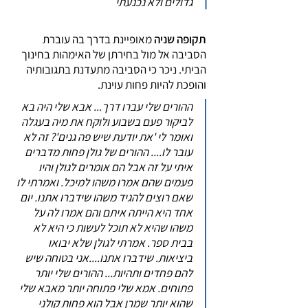
גדולים ולא נכנעתי
תקופה שניה
מאופיינת בדרך בה עוברת
הסביבה אל מול בחירתן של האימהות בחינוך
הביתי. ניכר כי הסביבה מתעדנת בתגובותיה
והופכת להיות פחות עוינת.
ההורים שלי עברו דרך... אבא שלי היה בא
לביקור פעם בשבוע ולוקח את מיה בעגלה
ואומר לי 'את יודעת שיש פה גנים'? זה לא
עובר לו.... ההורים של גולן פחות מדברים
איתי על זה אבל הם אומרים לגולן והיו
פעמים שהם אמרו משהו למיכל. ואמרתי לו
שאם רוצים להגיד משהו שידברו אתנו. יום
אחד היא הייתה איתם והם אמרו לה על
משהו שהיא לא תוכל לעשות כי היא לא
בבית ספר. אמרתי לגולן שלא יבואו
ביציאות. שידברו אתנו....אני בטוחה שיש
להם פחדים ותהיות... ההורים שלי יותר
פתוחים. אמא שלי פתוחה יותר מאבא שלי
שהוא יותר שמרן אבל הוא פחות קולני