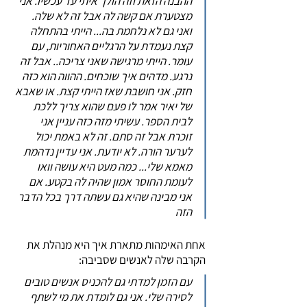
ההבנה הזאת וזה הולך איתי עד עכשיו. אני
מצטערת אם קשה לה אבל זה לא שלה.
ואני גם לא נלחמת בה... הייתי בהתחלה
קצת נעמדת על הרגליים האחוריות, עם
עומר. הייתי מרגישה שאני צריכה.. אבל זה
נרגע. מדהים איך שוכחים. ההווה הוא כזה
חזק. אני חושבת שאז הייתי קצת. או שאבא
של יאיר אמר לו פעם שהוא צריך ללכת
לבית הספר. עשיתי מזה כזה עניין אני
זוכרת אבל זה סתם. זה לא באמת יכול
לערער הורה. לא יודעת. אני עדיין נדהמת
מאמא שלי... כמה מעט היא עושה וואו
לעומת החוסר אמון שהיה לה בקטע. אם
אני מבינה שהיא גם עשתה דרך בכל הדבר
הזה
אחת האימהות מתארת איך היא מנהלת את
הקרבה שלה לאנשים שסביבה:
עם הזמן למדתי גם להכניס אנשים טובים
לסירה שלי. אני גם לומדת את מי לשתף