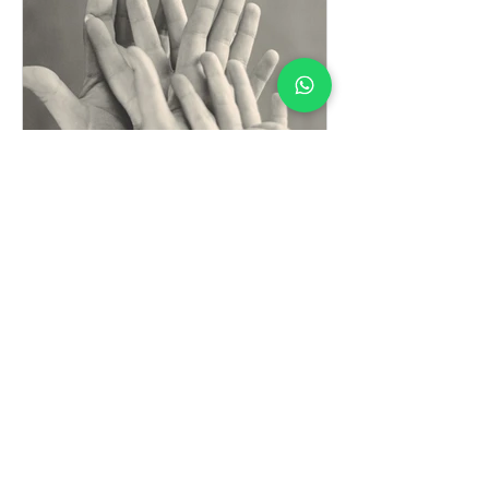
ענבל כהן מידן
1 בפבר׳ 2020
פרק 7 - השנים הראשונות
פרק שביעי בפודקאסט ד"ר אמא - לקריאה ניתן
להאזין לפרק פה: https://bit.ly/2z26Ikp שלום
לכולם! אנחנו בפרק נוסף בפודקאסט ד״ר אמא. את
הפרק הזה...