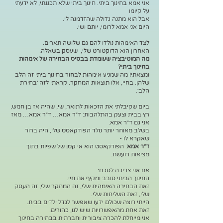
אני אמא בחינוך ביתי. חינוך ביתי שלא תכננתי, לא ידעתי
על קיומו
אבל הוא מתנה גדולה שהזדמנה לי.
היום אני אמא לרומי, יותם ושי.
לצד האימהות נולדו להם גם שלושה תארים.
האחרון הוא הדוקטורט שלי, שעסק בשאלה:
מה המוטיבציה שעומדת בבסיס הבחירה של אימהות
בחינוך ביתי?
ומצאתי! מה שמניע אימהות לבחור בחינוך ביתי זה הלב
שלהן. בחיי, אלו תוצאות המחקר. קראתי לזה ׳בחירת
הלב׳.
ביום שקיבלתי את הזכאות לתואר, שי, שהיה אז בן חמש,
רץ בבית וצעק בהתלהבות: ד״ר אמא… ד״ר אמא… מאז
אני גם ד״ר אמא.
בשלב מאוחר יותר נולד הפודקאסט שלי, היה ברור
שאקרא לו -
ד״ר אמא
. הפודקאסט הוא אי קטן של שפיות בתוך
מציאות רועשת.
אם אני צריכה לסכם:
החינוך הביתי סובב ומקיף את חיי.
זאת הבחירה האימהית שלי, זה המחקר שלי, זה העסק
שלי, זאת השליחות שלי.
הייתי רוצה שכולם ידעו שאפשר לגדל ילדים בבית.
זאת אחת מהאפשרויות שיש לנו, כהורים.
אני מייחלת להכרה ציבורית וחברתית בבחירה בחינוך