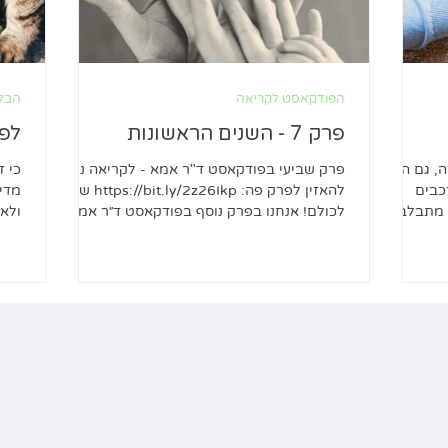
הפודקאסט לקריאה
הבלו
פרק 7 - השנים הראשונות
לפנ
, גם היא
פרק שביעי בפודקאסט ד"ר אמא - לקריאה ניתן
כי ז
כבים
להאזין לפרק פה: https://bit.ly/2z26Ikp שלום
מדי 
 מתבלבל
לכולם! אנחנו בפרק נוסף בפודקאסט ד״ר אמא.
ולאה
את הפרק הזה...
מכל