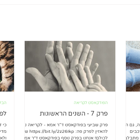
הפודקאסט לקריאה
הבלו
פרק 7 - השנים הראשונות
לפנ
, גם היא
פרק שביעי בפודקאסט ד"ר אמא - לקריאה ניתן
כי ז
כבים
להאזין לפרק פה: https://bit.ly/2z26Ikp שלום
מדי 
 מתבלבל
לכולם! אנחנו בפרק נוסף בפודקאסט ד״ר אמא.
ולאה