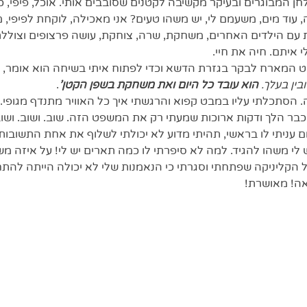
 המבוגרים ובעיקר מקשיבה לקטנים שסובבים אותי. אוכל, פיפי, כן
, עוד מים, משעמם לי, יש משהו טעים? אני מאכילה, לוקחת לפיפי, 
עם הילדים האחרים, משחקת, שרה, צוחקת, עושה פרצופים וצוללת
איתם. חיה את חיי. 
ט המארח לבקר בגזרת הדשא וכדי לפתוח איתי בשיחה הוא אומר,
ין בעלך. 
הוא עובד כל היום ואת משחקת בשפן הקטן'
.
 הסתכלתי עליו במבט קפוא והרגשתי איך כל האוויר מתנדף מגופי. כ
כבר הלך ודקות ארוכות שמעתי רק את המשפט הזה. שוב. ושוב. ושוב
ם עניתי לו בראשי, תהיתי מדוע לא יכולתי לשלוף את אחת התשובות 
י משהו להגיד. למה לא סיפרתי לו כמה תארים יש לי! על איזה משר
 הקליניקה שפתחתי וסגרתי כי הנאמנות שלי לא יכולה הייתה להתחלק.
אה! מאושרת!