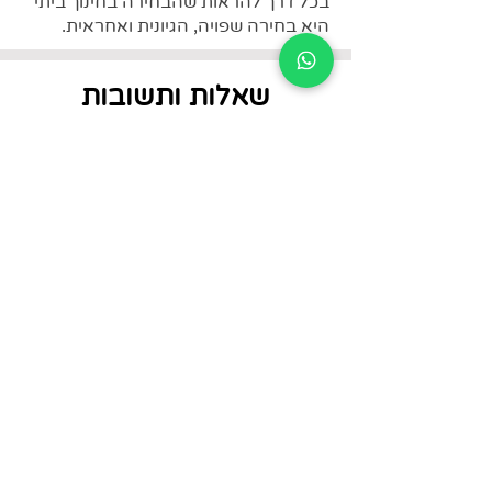
בכל דרך להראות שהבחירה בחינוך ביתי
היא בחירה שפויה, הגיונית ואחראית.
שאלות ותשובות
1. מה קורה אחרי ההרשמה?
כל שנותר הוא להמתין ליום
ההרצאה. מספר שעות לפני מועד
2. מדיניות ביטולים
ההרצאה, ישלח לינק לזום באמצעות
המייל והווטסאפ.
ניתן לבטל את ההרשמה ולקבל
החזר מלא עד שלושה ימים לפני קיום
3. נשארתם עם שאלות?
המפגש. במקרה של ביטול בסמוך
יותר למפגש, ניתן להשתבץ להרצאה
תכתבו לי
עתידית לפני לוח ההרצאות ועל בסיס
inbalmeidan@gmail.com