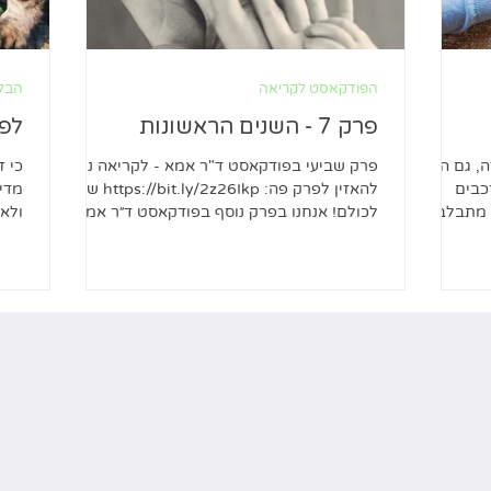
הפודקאסט לקריאה
הבלו
פרק 7 - השנים הראשונות
לפנ
, גם היא
פרק שביעי בפודקאסט ד"ר אמא - לקריאה ניתן
כי ז
כבים
להאזין לפרק פה: https://bit.ly/2z26Ikp שלום
מדי 
 מתבלבל
לכולם! אנחנו בפרק נוסף בפודקאסט ד״ר אמא.
ולאה
את הפרק הזה...
מכל