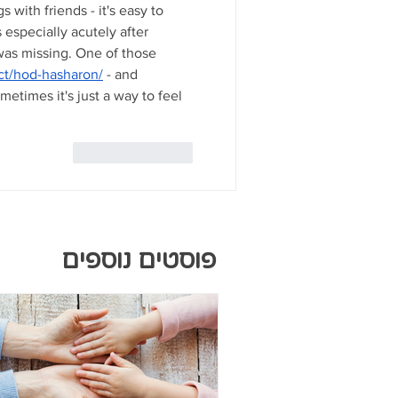
 with friends - it's easy to 
 especially acutely after 
as missing. One of those 
rict/hod-hasharon/
 - and 
metimes it's just a way to feel 
לייק
להשיב
פוסטים נוספים