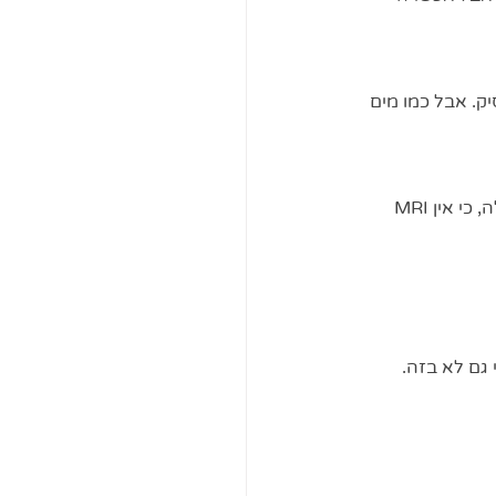
ק. אבל כמו מים 
כי כאשר התודעה והלב לא מסונכרנים, סדרת בדיקות (מיותרות) לא מאתרות את מקור התקלה, כי אין MRI 
גם לא בזה. 