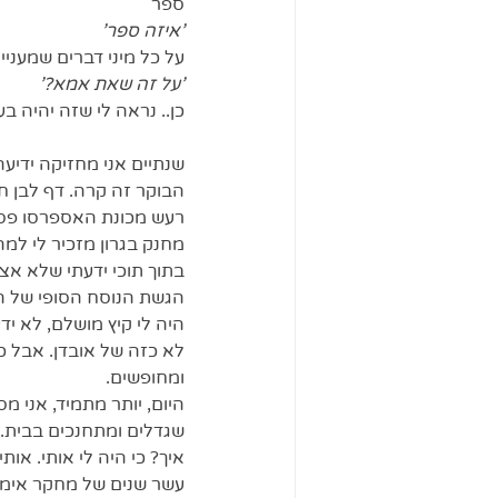
ספר
'איזה ספר'
על כל מיני דברים שמעניינ
'על זה שאת אמא?'
כן.. נראה לי שזה יהיה בע
שנתיים אני מחזיקה ידיעה עמומה שבוק
הבוקר זה קרה. דף לבן ח
רעש מכונת האספרסו פסק
מחנק בגרון מזכיר לי למה
בתוך תוכי ידעתי שלא אצל
הגשת הנוסח הסופי של ה
היה לי קיץ מושלם, לא יד
לא כזה של אובדן. אבל כן
ומחופשים.  
היום, יותר מתמיד, אני מ
שגדלים ומתחנכים בבית. 
איך? כי היה לי אותי. או
עשר שנים של מחקר אימהות