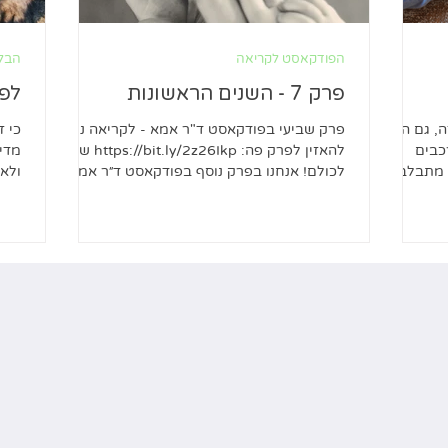
הפודקאסט לקריאה
הבלו
פרק 7 - השנים הראשונות
לפנ
, גם היא
פרק שביעי בפודקאסט ד"ר אמא - לקריאה ניתן
כי ז
כבים
להאזין לפרק פה: https://bit.ly/2z26Ikp שלום
מדי 
 מתבלבל
לכולם! אנחנו בפרק נוסף בפודקאסט ד״ר אמא.
ולאה
את הפרק הזה...
מכל