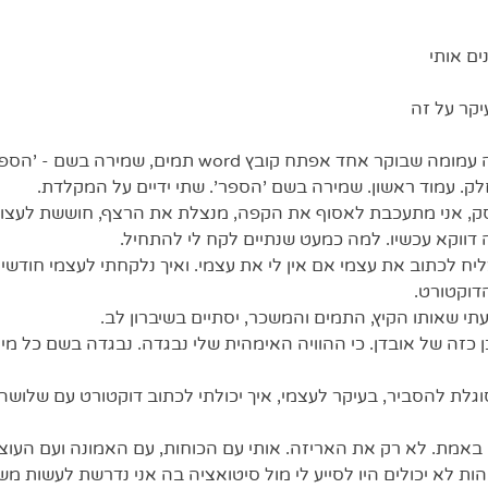
ים אותי 
יקר על זה
ר אחד אפתח קובץ word תמים, שמירה בשם - 'הספר'.
לק. עמוד ראשון. שמירה בשם 'הספר'. שתי ידיים על המקלדת. 
, אני מתעכבת לאסוף את הקפה, מנצלת את הרצף, חוששת לעצור
 דווקא עכשיו. למה כמעט שנתיים לקח לי להתחיל. 
יח לכתוב את עצמי אם אין לי את עצמי. ואיך נלקחתי לעצמי חודשים
דוקטורט. 
עתי שאותו הקיץ, התמים והמשכר, יסתיים בשיברון לב. 
 כזה של אובדן. כי ההוויה האימהית שלי נבגדה. נבגדה בשם כל מיני
סוגלת להסביר, בעיקר לעצמי, איך יכולתי לכתוב דוקטורט עם שלושה 
תי באמת. לא רק את האריזה. אותי עם הכוחות, עם האמונה ועם העוצ
 לא יכולים היו לסייע לי מול סיטואציה בה אני נדרשת לעשות משהו