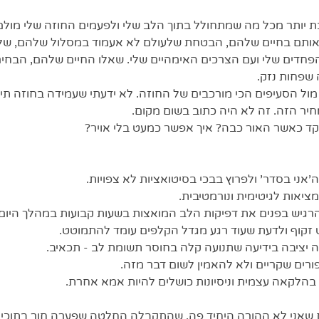
 יותר מכל מה שמתחולל בתוך הלב שלי ולפעמים החוזה שלי מולם ה
אותם בחיים שלהם, הבטחת שלעולם לא אעמוד במסלול שלהם, של
פחדים שלי ועם הצרכים האימהיים שלי. שאלו החיים שלהם, הבחירו
 שפחות נזק.
מול הסעיפים הכי מורכבים של החוזה. לא ידעתי שעמידה בחוזה תי
חיר הזה. זה לא היה כתוב בשום מקום. 
ד כאשר האור כבה? איך אפשר כמעט בלי אויר? 
ני בסדר' ולפרוץ בבכי בסיטואציות לא צפויות. 
אות לגיטימית ונורמטיבית.
רגיש בפנים את דפיקות הלב המואצות בשעות קבועות במהלך היום.
קוף ולדעת שעוד רגע מגדל הקלפים עומד להתמוטט. 
יציבה בידיעה שתנועה קלה בחוסר תשומת לב - תכאיב. 
ים שקריים ולא להאמין לשום דבר מזה. 
הלקאה עצמית וניסיונות כושלים להיות אמא אחרת.
 שאני לא ההורה היחיד פה. שהתקבלה החלטה שפערה חור בתוכי