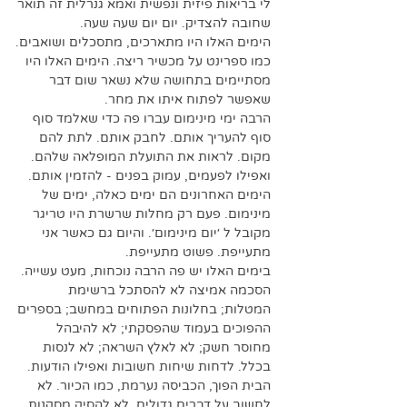
לי בריאות פיזית ונפשית ואמא גנרלית זה תואר 
שחובה להצדיק. יום יום שעה שעה.
הימים האלו היו מתארכים, מתסכלים ושואבים.
כמו ספרינט על מכשיר ריצה. הימים האלו היו 
מסתיימים בתחושה שלא נשאר שום דבר 
שאפשר לפתוח איתו את מחר.
הרבה ימי מינימום עברו פה כדי שאלמד סוף 
סוף להעריך אותם. לחבק אותם. לתת להם 
מקום. לראות את התועלת המופלאה שלהם. 
ואפילו לפעמים, עמוק בפנים - להזמין אותם.
הימים האחרונים הם ימים כאלה, ימים של 
מינימום. פעם רק מחלות שרשרת היו טריגר 
מקובל ל ׳יום מינימום׳. והיום גם כאשר אני 
מתעייפת. פשוט מתעייפת. 
בימים האלו יש פה הרבה נוכחות, מעט עשייה. 
הסכמה אמיצה לא להסתכל ברשימת 
המטלות; בחלונות הפתוחים במחשב; בספרים 
ההפוכים בעמוד שהפסקתי; לא להיבהל 
מחוסר חשק; לא לאלץ השראה; לא לנסות 
בכלל. לדחות שיחות חשובות ואפילו הודעות. 
הבית הפוך, הכביסה נערמת, כמו הכיור. לא 
לחשוב על דברים גדולים. לא להסיק מסקנות 