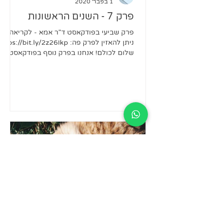
1 בפבר׳ 2020
פרק 7 - השנים הראשונות
פרק שביעי בפודקאסט ד"ר אמא - לקריאה
ניתן להאזין לפרק פה: https://bit.ly/2z26Ikp
שלום לכולם! אנחנו בפרק נוסף בפודקאסט
ד״ר אמא. את הפרק הזה...