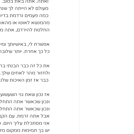
 ואתה. אתה באת בטוב. החלקת לתוך התא שלנו והסתדרת עם התנאים. תנאי שטח.
 מעולם לא הייתה לך שנת בוקר או צהרים בשעה קבועה או במקום קבוע.
 כמה פעמים נרדמת בדיוק
מהמנשא לאוטו או מהאוטו
החלטת להירדם, אתה מבין
אפשרת לי, באישיותך ומי
כל כך אחרת. יותר שלובה
את כל זה כבר הבנתי בהרי
ולחזור מהר לאחים שלך. 
 כבר אז זמן האיכות שלנו היה בלילה. כשהכל היה שקט, תקשרתי איתך. בכל גופי וליבי.
אז נכון שאת גני השעשוע
ונכון שכאשר אתה התחלת
ונכון שכאשר אתה התחלת
אבל אתה זרמת. עם הקצ
אני מסתכלת עליך היום. ע
יש בך תמימות ממקום מל