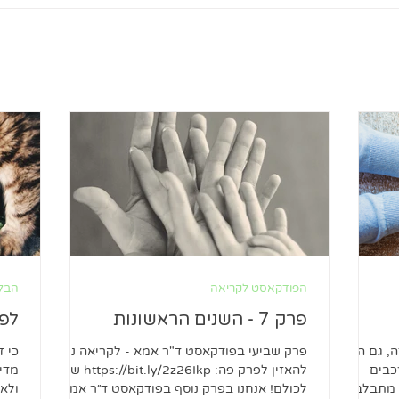
הפודקאסט לקריאה
הבלו
פרק 7 - השנים הראשונות
לפנ
, גם היא
פרק שביעי בפודקאסט ד"ר אמא - לקריאה ניתן
כי ז
כבים
להאזין לפרק פה: https://bit.ly/2z26Ikp שלום
מדי 
 מתבלבל
לכולם! אנחנו בפרק נוסף בפודקאסט ד״ר אמא.
ולאה