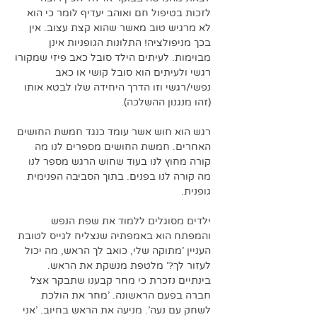
לזכות בטיפול חם ואוהב יעדיף לומר כי הוא 
לא מרגיש טוב מאשר שהוא קצת עצוב. אין 
בכך מניפולציה! התלונות הגופניות אינן 
מבוימות. לעיתים הילד סובל כאב פיזי שמקורו 
רגשי ולעיתים הוא סובל קושי או כאב 
נפשי/רגשי וזו הדרך היחידה שלו לבטא אותו 
(זהו מנגנון ההשלכה).
רגש הוא חוש אשר עומד כנגד חמשת החושים 
האחרים. חמשת החושים מספרים לנו מה 
קורה מחוץ לנו בעוד שחוש הרגש מספר לנו 
מה קורה לנו בפנים. בתוך הסביבה הפנימית 
גופנית.
ילדים מסוגלים ללמוד את שפת הנפש 
והמפתח הוא באמפתיה שנצליח לגייס לטובת 
העניין 'מתוקה שלי, כואב לך הראש, מה יכול 
לעזור לך?' מלטפת מנשקת את הראש. 
בינתיים נזכרת כי מחר קבענו שתבקר אצל 
חברה בפעם הראשונה. 'מחר את הולכת 
לשחק עם נעה'. מניעה את הראש בחיוב. 'אני 