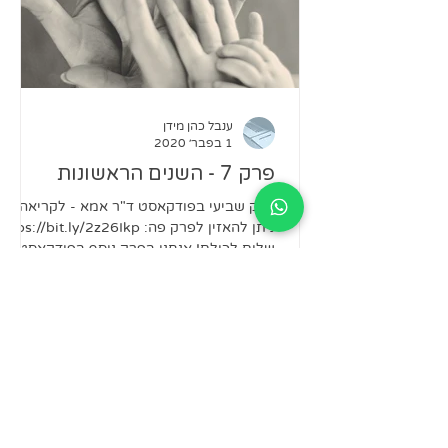
ענבל כהן מידן
1 בפבר׳ 2020
פרק 7 - השנים הראשונות
פרק שביעי בפודקאסט ד"ר אמא - לקריאה
ניתן להאזין לפרק פה: https://bit.ly/2z26Ikp
שלום לכולם! אנחנו בפרק נוסף בפודקאסט
ד״ר אמא. את הפרק הזה...